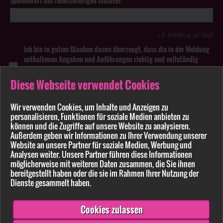
Speicherort des rechtswidrigen Inhaltes*
z.B. Verlinkung auf Inhalt
Ich bin in gutem Glauben davon überzeugt, dass die in der Meldung
enthaltenen Angaben und Anführungen richtig und vollständig
sind. Wissentlich falsche oder irreführende Meldungen zu
rechtswidrigen Inhalten können strafbar sein.
Diese Webseite verwendet Cookies
Anhang
Wir verwenden Cookies, um Inhalte und Anzeigen zu
personalisieren, Funktionen für soziale Medien anbieten zu
Pflichtfelder sind mit * markiert
können und die Zugriffe auf unsere Website zu analysieren.
Außerdem geben wir Informationen zu Ihrer Verwendung unserer
Website an unsere Partner für soziale Medien, Werbung und
Bitte beachten Sie unsere
Datenschutzerklärung
.
Analysen weiter. Unsere Partner führen diese Informationen
möglicherweise mit weiteren Daten zusammen, die Sie ihnen
bereitgestellt haben oder die sie im Rahmen Ihrer Nutzung der
Dienste gesammelt haben.
Cookies zulassen
Senden