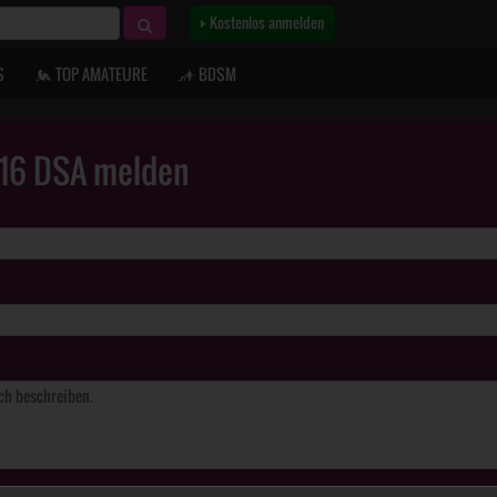
Kostenlos anmelden
S
TOP AMATEURE
BDSM
. 16 DSA melden