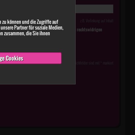
z.B. Verlinkung auf Inhalt
 zu können und die Zugriffe auf
unsere Partner für soziale Medien,
tlich falsche oder irreführende Meldungen zu rechtswidrigen
en zusammen, die Sie ihnen
ge Cookies
Pflichtfelder sind mit * markiert