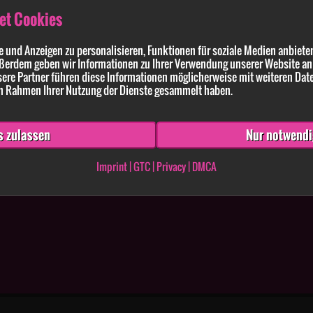
et Cookies
 und Anzeigen zu personalisieren, Funktionen für soziale Medien anbieten
ßerdem geben wir Informationen zu Ihrer Verwendung unserer Website an 
ldung enthaltenen Angaben und Anführungen richtig und vollständig sind. Wissen
ere Partner führen diese Informationen möglicherweise mit weiteren Dat
 im Rahmen Ihrer Nutzung der Dienste gesammelt haben.
s zulassen
Nur notwendi
Imprint
|
GTC
|
Privacy
|
DMCA