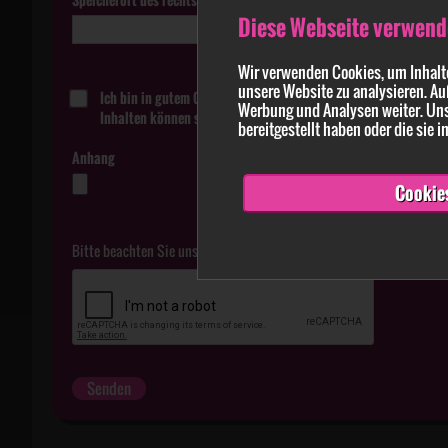
Diese Webseite verwend
Wir verwenden Cookies, um Inhalte
unsere Website zu analysieren. Au
Ich bin in gutem Glauben davon überzeugt, dass die in der Me
Werbung und Analysen weiter. Uns
Inhalten können strafbar sein.
bereitgestellt haben oder die sie
Anhang
Cookie
Bitte beachten Sie unsere
Datenschutzerklärung
.
Senden