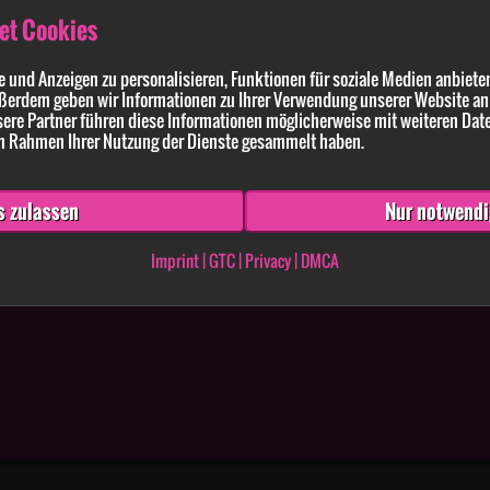
et Cookies
 und Anzeigen zu personalisieren, Funktionen für soziale Medien anbieten
ßerdem geben wir Informationen zu Ihrer Verwendung unserer Website an 
ldung enthaltenen Angaben und Anführungen richtig und vollständig sind. Wissen
ere Partner führen diese Informationen möglicherweise mit weiteren Dat
 im Rahmen Ihrer Nutzung der Dienste gesammelt haben.
s zulassen
Nur notwendi
Imprint
|
GTC
|
Privacy
|
DMCA