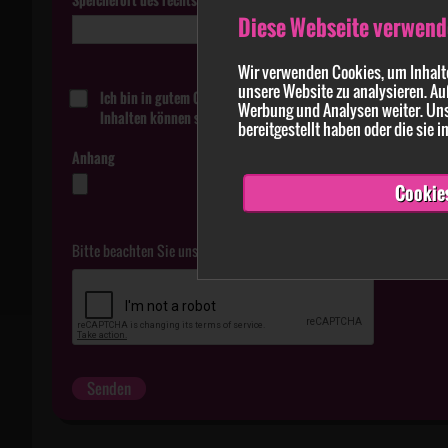
Diese Webseite verwend
Wir verwenden Cookies, um Inhalte
unsere Website zu analysieren. Au
Ich bin in gutem Glauben davon überzeugt, dass die in der Me
Werbung und Analysen weiter. Uns
Inhalten können strafbar sein.
bereitgestellt haben oder die sie
Anhang
Cookie
Bitte beachten Sie unsere
Datenschutzerklärung
.
Senden