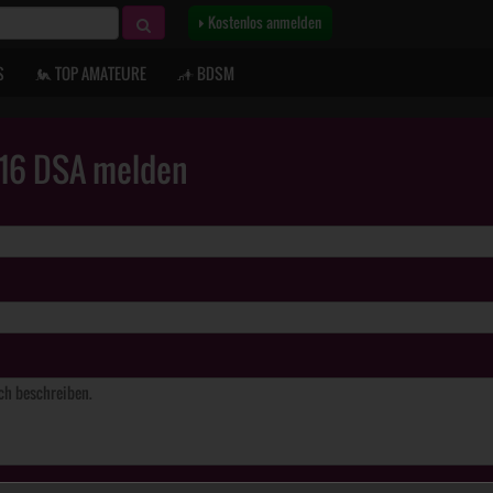
Kostenlos anmelden
S
TOP AMATEURE
BDSM
. 16 DSA melden