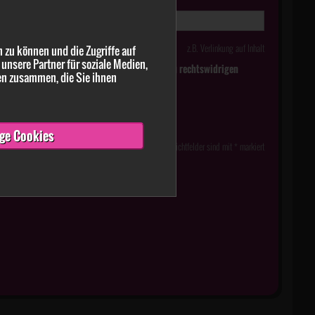
z.B. Verlinkung auf Inhalt
 zu können und die Zugriffe auf
unsere Partner für soziale Medien,
tlich falsche oder irreführende Meldungen zu rechtswidrigen
en zusammen, die Sie ihnen
ge Cookies
Pflichtfelder sind mit * markiert