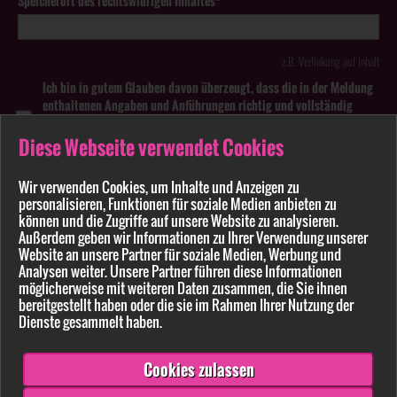
Speicherort des rechtswidrigen Inhaltes*
z.B. Verlinkung auf Inhalt
Ich bin in gutem Glauben davon überzeugt, dass die in der Meldung
enthaltenen Angaben und Anführungen richtig und vollständig
sind. Wissentlich falsche oder irreführende Meldungen zu
rechtswidrigen Inhalten können strafbar sein.
Diese Webseite verwendet Cookies
Anhang
Wir verwenden Cookies, um Inhalte und Anzeigen zu
personalisieren, Funktionen für soziale Medien anbieten zu
können und die Zugriffe auf unsere Website zu analysieren.
Pflichtfelder sind mit * markiert
Außerdem geben wir Informationen zu Ihrer Verwendung unserer
Website an unsere Partner für soziale Medien, Werbung und
Bitte beachten Sie unsere
Datenschutzerklärung
.
Analysen weiter. Unsere Partner führen diese Informationen
möglicherweise mit weiteren Daten zusammen, die Sie ihnen
bereitgestellt haben oder die sie im Rahmen Ihrer Nutzung der
Dienste gesammelt haben.
Cookies zulassen
Senden