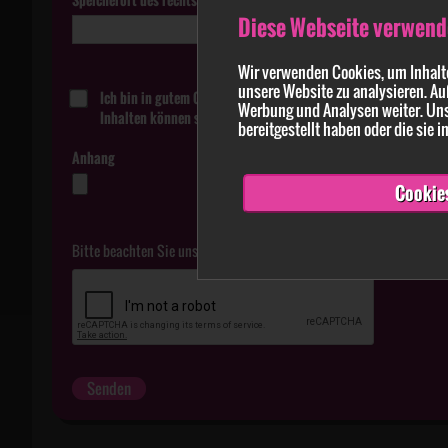
Diese Webseite verwend
Wir verwenden Cookies, um Inhalte
unsere Website zu analysieren. Au
Ich bin in gutem Glauben davon überzeugt, dass die in der Me
Werbung und Analysen weiter. Uns
Inhalten können strafbar sein.
bereitgestellt haben oder die sie
Anhang
Cookie
Bitte beachten Sie unsere
Datenschutzerklärung
.
Senden