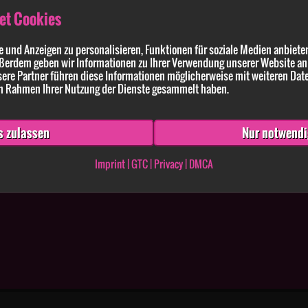
et Cookies
 und Anzeigen zu personalisieren, Funktionen für soziale Medien anbieten
ßerdem geben wir Informationen zu Ihrer Verwendung unserer Website an 
ldung enthaltenen Angaben und Anführungen richtig und vollständig sind. Wissen
ere Partner führen diese Informationen möglicherweise mit weiteren Dat
 im Rahmen Ihrer Nutzung der Dienste gesammelt haben.
s zulassen
Nur notwendi
Imprint
|
GTC
|
Privacy
|
DMCA