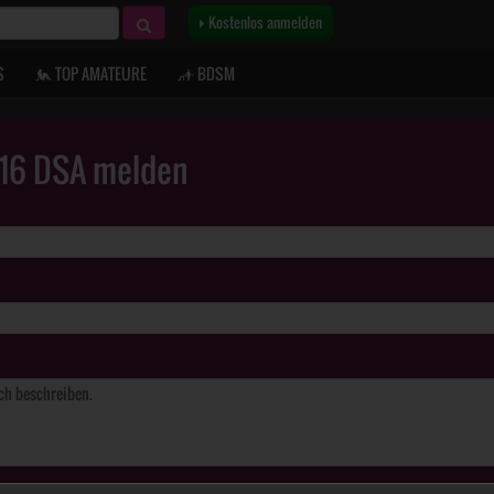
Kostenlos anmelden
S
TOP AMATEURE
BDSM
. 16 DSA melden