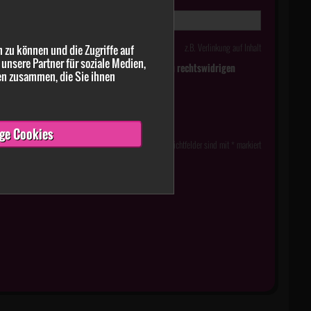
z.B. Verlinkung auf Inhalt
 zu können und die Zugriffe auf
unsere Partner für soziale Medien,
tlich falsche oder irreführende Meldungen zu rechtswidrigen
en zusammen, die Sie ihnen
ge Cookies
Pflichtfelder sind mit * markiert