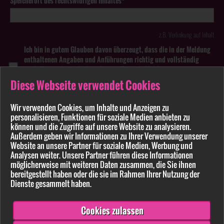
Speicherort des rechtswidrigen Inhaltes*
z.B. Verlinkung auf Inhalt
Ich bin in gutem Glauben davon überzeugt, dass die in der Meldung
enthaltenen Angaben und Anführungen richtig und vollständig
sind. Wissentlich falsche oder irreführende Meldungen zu
rechtswidrigen Inhalten können strafbar sein.
Diese Webseite verwendet Cookies
Anhang
Wir verwenden Cookies, um Inhalte und Anzeigen zu
personalisieren, Funktionen für soziale Medien anbieten zu
Pflichtfelder sind mit * markiert
können und die Zugriffe auf unsere Website zu analysieren.
Außerdem geben wir Informationen zu Ihrer Verwendung unserer
Website an unsere Partner für soziale Medien, Werbung und
Bitte beachten Sie unsere
Datenschutzerklärung
.
Analysen weiter. Unsere Partner führen diese Informationen
möglicherweise mit weiteren Daten zusammen, die Sie ihnen
bereitgestellt haben oder die sie im Rahmen Ihrer Nutzung der
Dienste gesammelt haben.
Cookies zulassen
Senden