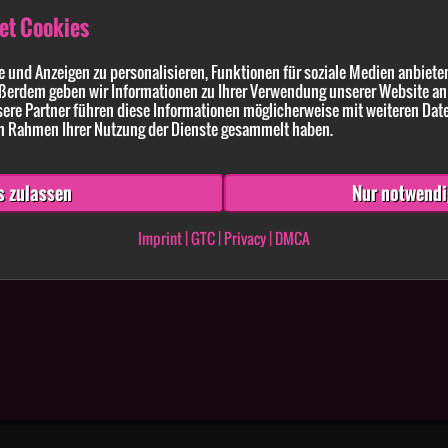
et Cookies
 und Anzeigen zu personalisieren, Funktionen für soziale Medien anbieten
ßerdem geben wir Informationen zu Ihrer Verwendung unserer Website an 
ldung enthaltenen Angaben und Anführungen richtig und vollständig sind. Wissen
ere Partner führen diese Informationen möglicherweise mit weiteren Dat
 im Rahmen Ihrer Nutzung der Dienste gesammelt haben.
s zulassen
Nur notwendi
Imprint
|
GTC
|
Privacy
|
DMCA