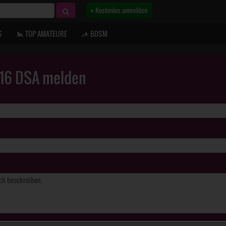
Kostenlos anmelden
S
TOP AMATEURE
BDSM
. 16 DSA melden