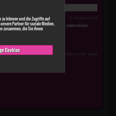
z.B. Verlinkung auf Inhalt
 zu können und die Zugriffe auf
unsere Partner für soziale Medien,
tlich falsche oder irreführende Meldungen zu rechtswidrigen
en zusammen, die Sie ihnen
ge Cookies
Pflichtfelder sind mit * markiert