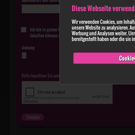
Diese Webseite verwend
Wir verwenden Cookies, um Inhalte
unsere Website zu analysieren. Au
Ich bin in gutem Glauben davon überzeugt, dass die in der Me
Werbung und Analysen weiter. Uns
Inhalten können strafbar sein.
bereitgestellt haben oder die sie
Anhang
Cookie
Bitte beachten Sie unsere
Datenschutzerklärung
.
Senden