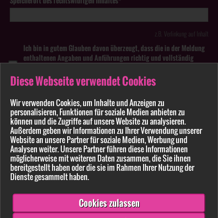
Speicherort des rechtswidrigen Inhaltes*
z.B. Verlinkung auf Inhalt
Ich bin in gutem Glauben davon überzeugt, dass die in der Meldung
enthaltenen Angaben und Anführungen richtig und vollständig
sind. Wissentlich falsche oder irreführende Meldungen zu
rechtswidrigen Inhalten können strafbar sein.
Diese Webseite verwendet Cookies
Anhang
Wir verwenden Cookies, um Inhalte und Anzeigen zu
personalisieren, Funktionen für soziale Medien anbieten zu
können und die Zugriffe auf unsere Website zu analysieren.
Pflichtfelder sind mit * markiert
Außerdem geben wir Informationen zu Ihrer Verwendung unserer
Website an unsere Partner für soziale Medien, Werbung und
Bitte beachten Sie unsere
Datenschutzerklärung
.
Analysen weiter. Unsere Partner führen diese Informationen
möglicherweise mit weiteren Daten zusammen, die Sie ihnen
bereitgestellt haben oder die sie im Rahmen Ihrer Nutzung der
Dienste gesammelt haben.
Cookies zulassen
Senden