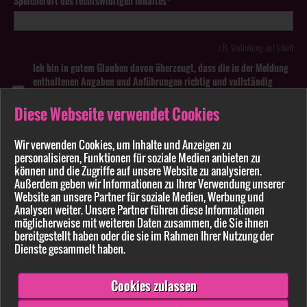
Speicherort des rechtswidrigen Inhaltes*
z.B. Verlinkung auf Inhalt
Ich bin in gutem Glauben davon überzeugt, dass die in der Meldung
enthaltenen Angaben und Anführungen richtig und vollständig
sind. Wissentlich falsche oder irreführende Meldungen zu
rechtswidrigen Inhalten können strafbar sein.
Diese Webseite verwendet Cookies
Anhang
Wir verwenden Cookies, um Inhalte und Anzeigen zu
personalisieren, Funktionen für soziale Medien anbieten zu
können und die Zugriffe auf unsere Website zu analysieren.
Pflichtfelder sind mit * markiert
Außerdem geben wir Informationen zu Ihrer Verwendung unserer
Website an unsere Partner für soziale Medien, Werbung und
Bitte beachten Sie unsere
Datenschutzerklärung
.
Analysen weiter. Unsere Partner führen diese Informationen
möglicherweise mit weiteren Daten zusammen, die Sie ihnen
bereitgestellt haben oder die sie im Rahmen Ihrer Nutzung der
Dienste gesammelt haben.
Cookies zulassen
Senden