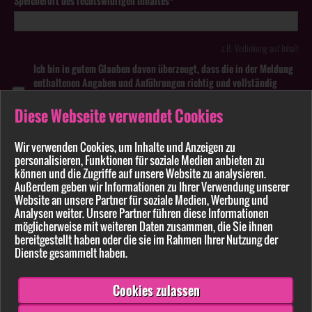
Speicherort des rechtswidrigen Inhaltes*
z.B. Verlinkung auf Inhalt
Ich bin in gutem Glauben davon überzeugt, dass die in der Meldung
enthaltenen Angaben und Anführungen richtig und vollständig
sind. Wissentlich falsche oder irreführende Meldungen zu
rechtswidrigen Inhalten können strafbar sein.
Diese Webseite verwendet Cookies
Anhang
Wir verwenden Cookies, um Inhalte und Anzeigen zu
personalisieren, Funktionen für soziale Medien anbieten zu
können und die Zugriffe auf unsere Website zu analysieren.
Pflichtfelder sind mit * markiert
Außerdem geben wir Informationen zu Ihrer Verwendung unserer
Website an unsere Partner für soziale Medien, Werbung und
Bitte beachten Sie unsere
Datenschutzerklärung
.
Analysen weiter. Unsere Partner führen diese Informationen
möglicherweise mit weiteren Daten zusammen, die Sie ihnen
bereitgestellt haben oder die sie im Rahmen Ihrer Nutzung der
Dienste gesammelt haben.
Cookies zulassen
Senden