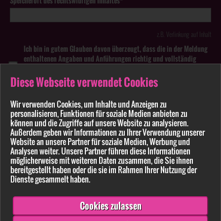
Speicherort des rechtswidrigen Inhaltes*
z.B. Verlinkung auf Inhalt
Ich bin in gutem Glauben davon überzeugt, dass die in der Meldung
enthaltenen Angaben und Anführungen richtig und vollständig
sind. Wissentlich falsche oder irreführende Meldungen zu
rechtswidrigen Inhalten können strafbar sein.
Diese Webseite verwendet Cookies
Anhang
Wir verwenden Cookies, um Inhalte und Anzeigen zu
personalisieren, Funktionen für soziale Medien anbieten zu
können und die Zugriffe auf unsere Website zu analysieren.
Pflichtfelder sind mit * markiert
Außerdem geben wir Informationen zu Ihrer Verwendung unserer
Website an unsere Partner für soziale Medien, Werbung und
Bitte beachten Sie unsere
Datenschutzerklärung
.
Analysen weiter. Unsere Partner führen diese Informationen
möglicherweise mit weiteren Daten zusammen, die Sie ihnen
bereitgestellt haben oder die sie im Rahmen Ihrer Nutzung der
Dienste gesammelt haben.
Cookies zulassen
Senden