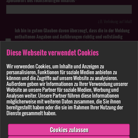
Speicherort des rechtswidrigen Inhaltes*
z.B. Verlinkung auf Inhalt
Ich bin in gutem Glauben davon überzeugt, dass die in der Meldung
enthaltenen Angaben und Anführungen richtig und vollständig
sind. Wissentlich falsche oder irreführende Meldungen zu
rechtswidrigen Inhalten können strafbar sein.
Diese Webseite verwendet Cookies
Anhang
Wir verwenden Cookies, um Inhalte und Anzeigen zu
personalisieren, Funktionen für soziale Medien anbieten zu
Pflichtfelder sind mit * markiert
können und die Zugriffe auf unsere Website zu analysieren.
Außerdem geben wir Informationen zu Ihrer Verwendung unserer
Website an unsere Partner für soziale Medien, Werbung und
Bitte beachten Sie unsere
Datenschutzerklärung
.
Analysen weiter. Unsere Partner führen diese Informationen
möglicherweise mit weiteren Daten zusammen, die Sie ihnen
bereitgestellt haben oder die sie im Rahmen Ihrer Nutzung der
Dienste gesammelt haben.
Cookies zulassen
Senden