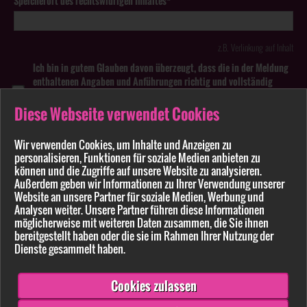
Speicherort des rechtswidrigen Inhaltes*
z.B. Verlinkung auf Inhalt
Ich bin in gutem Glauben davon überzeugt, dass die in der Meldung
enthaltenen Angaben und Anführungen richtig und vollständig
sind. Wissentlich falsche oder irreführende Meldungen zu
rechtswidrigen Inhalten können strafbar sein.
Diese Webseite verwendet Cookies
Anhang
Wir verwenden Cookies, um Inhalte und Anzeigen zu
personalisieren, Funktionen für soziale Medien anbieten zu
können und die Zugriffe auf unsere Website zu analysieren.
Pflichtfelder sind mit * markiert
Außerdem geben wir Informationen zu Ihrer Verwendung unserer
Website an unsere Partner für soziale Medien, Werbung und
Bitte beachten Sie unsere
Datenschutzerklärung
.
Analysen weiter. Unsere Partner führen diese Informationen
möglicherweise mit weiteren Daten zusammen, die Sie ihnen
bereitgestellt haben oder die sie im Rahmen Ihrer Nutzung der
Dienste gesammelt haben.
Cookies zulassen
Senden