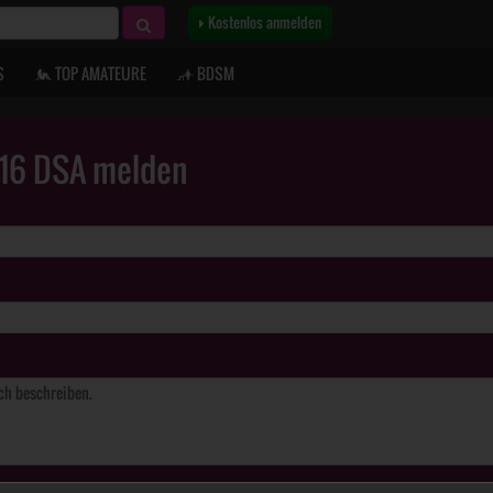
Kostenlos anmelden
S
TOP AMATEURE
BDSM
. 16 DSA melden