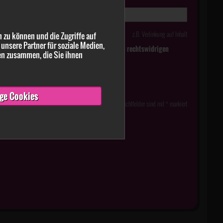
z.B. Verlinkung auf Inhalt
 zu können und die Zugriffe auf
unsere Partner für soziale Medien,
tlich falsche oder irreführende Meldungen zu rechtswidrigen
en zusammen, die Sie ihnen
ge Cookies
Pflichtfelder sind mit * markiert