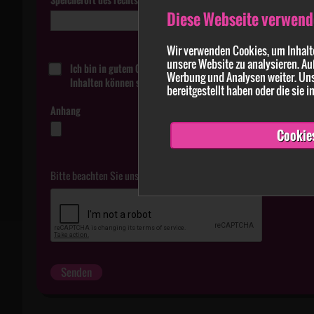
Diese Webseite verwend
Wir verwenden Cookies, um Inhalte
unsere Website zu analysieren. Au
Ich bin in gutem Glauben davon überzeugt, dass die in der Me
Werbung und Analysen weiter. Uns
Inhalten können strafbar sein.
bereitgestellt haben oder die sie
Anhang
Cookie
Bitte beachten Sie unsere
Datenschutzerklärung
.
Senden