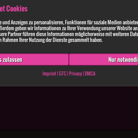
et Cookies
 und Anzeigen zu personalisieren, Funktionen für soziale Medien anbieten
ßerdem geben wir Informationen zu Ihrer Verwendung unserer Website an 
ldung enthaltenen Angaben und Anführungen richtig und vollständig sind. Wissen
ere Partner führen diese Informationen möglicherweise mit weiteren Dat
 im Rahmen Ihrer Nutzung der Dienste gesammelt haben.
s zulassen
Nur notwendi
Imprint
|
GTC
|
Privacy
|
DMCA