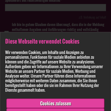
Speicherort des rechtswidrigen Inhaltes*
z.B. Verlinkung auf Inhalt
Ich bin in gutem Glauben davon überzeugt, dass die in der Meldung
enthaltenen Angaben und Anführungen richtig und vollständig
sind. Wissentlich falsche oder irreführende Meldungen zu
rechtswidrigen Inhalten können strafbar sein.
Diese Webseite verwendet Cookies
Anhang
Wir verwenden Cookies, um Inhalte und Anzeigen zu
personalisieren, Funktionen für soziale Medien anbieten zu
können und die Zugriffe auf unsere Website zu analysieren.
Pflichtfelder sind mit * markiert
Außerdem geben wir Informationen zu Ihrer Verwendung unserer
Website an unsere Partner für soziale Medien, Werbung und
Bitte beachten Sie unsere
Datenschutzerklärung
.
Analysen weiter. Unsere Partner führen diese Informationen
möglicherweise mit weiteren Daten zusammen, die Sie ihnen
bereitgestellt haben oder die sie im Rahmen Ihrer Nutzung der
Dienste gesammelt haben.
Cookies zulassen
Senden