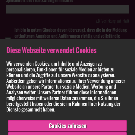
Speicherort des rechtswidrigen Inhaltes*
z.B. Verlinkung auf Inhalt
Ich bin in gutem Glauben davon überzeugt, dass die in der Meldung
enthaltenen Angaben und Anführungen richtig und vollständig
sind. Wissentlich falsche oder irreführende Meldungen zu
rechtswidrigen Inhalten können strafbar sein.
Diese Webseite verwendet Cookies
Anhang
Wir verwenden Cookies, um Inhalte und Anzeigen zu
personalisieren, Funktionen für soziale Medien anbieten zu
können und die Zugriffe auf unsere Website zu analysieren.
Pflichtfelder sind mit * markiert
Außerdem geben wir Informationen zu Ihrer Verwendung unserer
Website an unsere Partner für soziale Medien, Werbung und
Bitte beachten Sie unsere
Datenschutzerklärung
.
Analysen weiter. Unsere Partner führen diese Informationen
möglicherweise mit weiteren Daten zusammen, die Sie ihnen
bereitgestellt haben oder die sie im Rahmen Ihrer Nutzung der
Dienste gesammelt haben.
Cookies zulassen
Senden