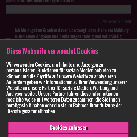
Speicherort des rechtswidrigen Inhaltes*
z.B. Verlinkung auf Inhalt
Ich bin in gutem Glauben davon überzeugt, dass die in der Meldung
enthaltenen Angaben und Anführungen richtig und vollständig
sind. Wissentlich falsche oder irreführende Meldungen zu
rechtswidrigen Inhalten können strafbar sein.
Diese Webseite verwendet Cookies
Anhang
Wir verwenden Cookies, um Inhalte und Anzeigen zu
personalisieren, Funktionen für soziale Medien anbieten zu
können und die Zugriffe auf unsere Website zu analysieren.
Pflichtfelder sind mit * markiert
Außerdem geben wir Informationen zu Ihrer Verwendung unserer
Website an unsere Partner für soziale Medien, Werbung und
Bitte beachten Sie unsere
Datenschutzerklärung
.
Analysen weiter. Unsere Partner führen diese Informationen
möglicherweise mit weiteren Daten zusammen, die Sie ihnen
bereitgestellt haben oder die sie im Rahmen Ihrer Nutzung der
Dienste gesammelt haben.
Cookies zulassen
Senden