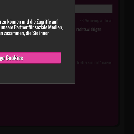
z.B. Verlinkung auf Inhalt
 zu können und die Zugriffe auf
unsere Partner für soziale Medien,
tlich falsche oder irreführende Meldungen zu rechtswidrigen
en zusammen, die Sie ihnen
ge Cookies
Pflichtfelder sind mit * markiert