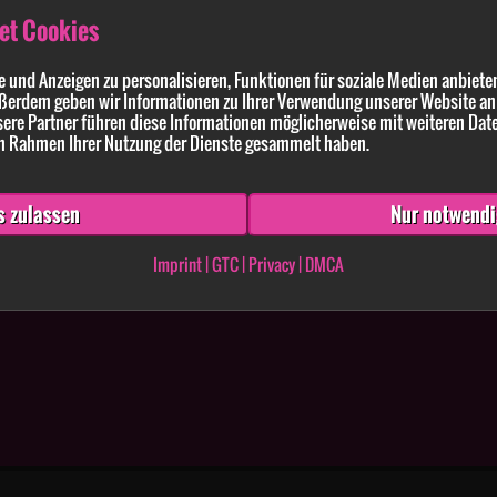
et Cookies
 und Anzeigen zu personalisieren, Funktionen für soziale Medien anbieten
ßerdem geben wir Informationen zu Ihrer Verwendung unserer Website an 
ldung enthaltenen Angaben und Anführungen richtig und vollständig sind. Wissen
ere Partner führen diese Informationen möglicherweise mit weiteren Dat
 im Rahmen Ihrer Nutzung der Dienste gesammelt haben.
s zulassen
Nur notwendi
Imprint
|
GTC
|
Privacy
|
DMCA