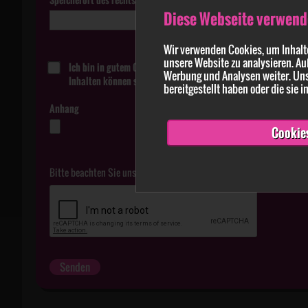
Diese Webseite verwend
Wir verwenden Cookies, um Inhalte
unsere Website zu analysieren. Au
Ich bin in gutem Glauben davon überzeugt, dass die in der Me
Werbung und Analysen weiter. Uns
Inhalten können strafbar sein.
bereitgestellt haben oder die sie
Anhang
Cookie
Bitte beachten Sie unsere
Datenschutzerklärung
.
Senden