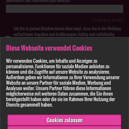
Speicherort des rechtswidrigen Inhaltes*
z.B. Verlinkung auf Inhalt
Ich bin in gutem Glauben davon überzeugt, dass die in der Meldung
enthaltenen Angaben und Anführungen richtig und vollständig
sind. Wissentlich falsche oder irreführende Meldungen zu
rechtswidrigen Inhalten können strafbar sein.
Diese Webseite verwendet Cookies
Anhang
Wir verwenden Cookies, um Inhalte und Anzeigen zu
personalisieren, Funktionen für soziale Medien anbieten zu
können und die Zugriffe auf unsere Website zu analysieren.
Pflichtfelder sind mit * markiert
Außerdem geben wir Informationen zu Ihrer Verwendung unserer
Website an unsere Partner für soziale Medien, Werbung und
Bitte beachten Sie unsere
Datenschutzerklärung
.
Analysen weiter. Unsere Partner führen diese Informationen
möglicherweise mit weiteren Daten zusammen, die Sie ihnen
bereitgestellt haben oder die sie im Rahmen Ihrer Nutzung der
Dienste gesammelt haben.
Cookies zulassen
Senden