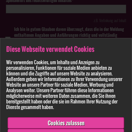
Speicherort des rechtswidrigen Inhaltes*
z.B. Verlinkung auf Inhalt
Ich bin in gutem Glauben davon überzeugt, dass die in der Meldung
enthaltenen Angaben und Anführungen richtig und vollständig
sind. Wissentlich falsche oder irreführende Meldungen zu
rechtswidrigen Inhalten können strafbar sein.
Diese Webseite verwendet Cookies
Anhang
Wir verwenden Cookies, um Inhalte und Anzeigen zu
personalisieren, Funktionen für soziale Medien anbieten zu
können und die Zugriffe auf unsere Website zu analysieren.
Pflichtfelder sind mit * markiert
Außerdem geben wir Informationen zu Ihrer Verwendung unserer
Website an unsere Partner für soziale Medien, Werbung und
Bitte beachten Sie unsere
Datenschutzerklärung
.
Analysen weiter. Unsere Partner führen diese Informationen
möglicherweise mit weiteren Daten zusammen, die Sie ihnen
bereitgestellt haben oder die sie im Rahmen Ihrer Nutzung der
Dienste gesammelt haben.
Cookies zulassen
Senden