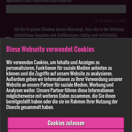
Speicherort des rechtswidrigen Inhaltes*
z.B. Verlinkung auf Inhalt
Ich bin in gutem Glauben davon überzeugt, dass die in der Meldung
enthaltenen Angaben und Anführungen richtig und vollständig
sind. Wissentlich falsche oder irreführende Meldungen zu
rechtswidrigen Inhalten können strafbar sein.
Diese Webseite verwendet Cookies
Anhang
Wir verwenden Cookies, um Inhalte und Anzeigen zu
personalisieren, Funktionen für soziale Medien anbieten zu
können und die Zugriffe auf unsere Website zu analysieren.
Pflichtfelder sind mit * markiert
Außerdem geben wir Informationen zu Ihrer Verwendung unserer
Website an unsere Partner für soziale Medien, Werbung und
Bitte beachten Sie unsere
Datenschutzerklärung
.
Analysen weiter. Unsere Partner führen diese Informationen
möglicherweise mit weiteren Daten zusammen, die Sie ihnen
bereitgestellt haben oder die sie im Rahmen Ihrer Nutzung der
Dienste gesammelt haben.
Cookies zulassen
Senden