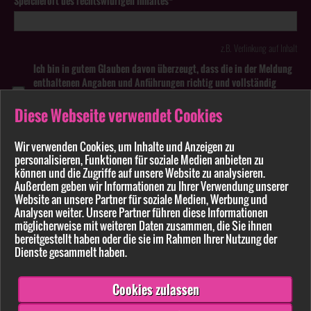
Speicherort des rechtswidrigen Inhaltes*
z.B. Verlinkung auf Inhalt
Ich bin in gutem Glauben davon überzeugt, dass die in der Meldung
enthaltenen Angaben und Anführungen richtig und vollständig
sind. Wissentlich falsche oder irreführende Meldungen zu
rechtswidrigen Inhalten können strafbar sein.
Diese Webseite verwendet Cookies
Anhang
Wir verwenden Cookies, um Inhalte und Anzeigen zu
personalisieren, Funktionen für soziale Medien anbieten zu
können und die Zugriffe auf unsere Website zu analysieren.
Pflichtfelder sind mit * markiert
Außerdem geben wir Informationen zu Ihrer Verwendung unserer
Website an unsere Partner für soziale Medien, Werbung und
Bitte beachten Sie unsere
Datenschutzerklärung
.
Analysen weiter. Unsere Partner führen diese Informationen
möglicherweise mit weiteren Daten zusammen, die Sie ihnen
bereitgestellt haben oder die sie im Rahmen Ihrer Nutzung der
Dienste gesammelt haben.
Cookies zulassen
Senden