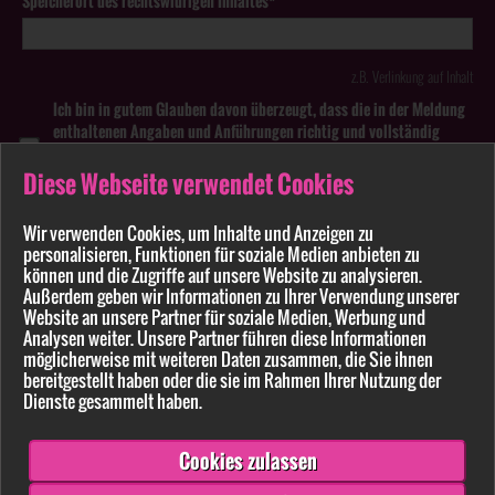
Speicherort des rechtswidrigen Inhaltes*
z.B. Verlinkung auf Inhalt
Ich bin in gutem Glauben davon überzeugt, dass die in der Meldung
enthaltenen Angaben und Anführungen richtig und vollständig
sind. Wissentlich falsche oder irreführende Meldungen zu
rechtswidrigen Inhalten können strafbar sein.
Diese Webseite verwendet Cookies
Anhang
Wir verwenden Cookies, um Inhalte und Anzeigen zu
personalisieren, Funktionen für soziale Medien anbieten zu
können und die Zugriffe auf unsere Website zu analysieren.
Pflichtfelder sind mit * markiert
Außerdem geben wir Informationen zu Ihrer Verwendung unserer
Website an unsere Partner für soziale Medien, Werbung und
Bitte beachten Sie unsere
Datenschutzerklärung
.
Analysen weiter. Unsere Partner führen diese Informationen
möglicherweise mit weiteren Daten zusammen, die Sie ihnen
bereitgestellt haben oder die sie im Rahmen Ihrer Nutzung der
Dienste gesammelt haben.
Cookies zulassen
Senden