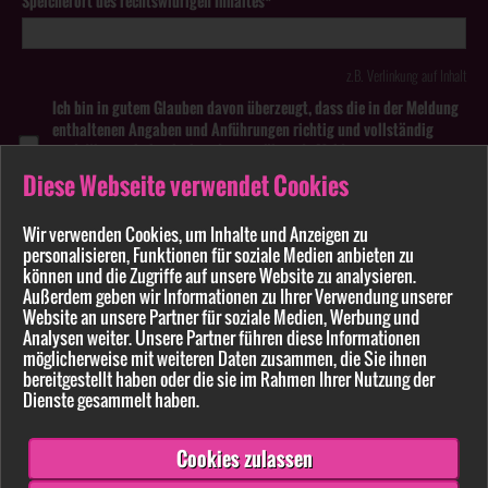
Speicherort des rechtswidrigen Inhaltes*
z.B. Verlinkung auf Inhalt
Ich bin in gutem Glauben davon überzeugt, dass die in der Meldung
enthaltenen Angaben und Anführungen richtig und vollständig
sind. Wissentlich falsche oder irreführende Meldungen zu
rechtswidrigen Inhalten können strafbar sein.
Diese Webseite verwendet Cookies
Anhang
Wir verwenden Cookies, um Inhalte und Anzeigen zu
personalisieren, Funktionen für soziale Medien anbieten zu
Pflichtfelder sind mit * markiert
können und die Zugriffe auf unsere Website zu analysieren.
Außerdem geben wir Informationen zu Ihrer Verwendung unserer
Website an unsere Partner für soziale Medien, Werbung und
Bitte beachten Sie unsere
Datenschutzerklärung
.
Analysen weiter. Unsere Partner führen diese Informationen
möglicherweise mit weiteren Daten zusammen, die Sie ihnen
bereitgestellt haben oder die sie im Rahmen Ihrer Nutzung der
Dienste gesammelt haben.
Cookies zulassen
Senden