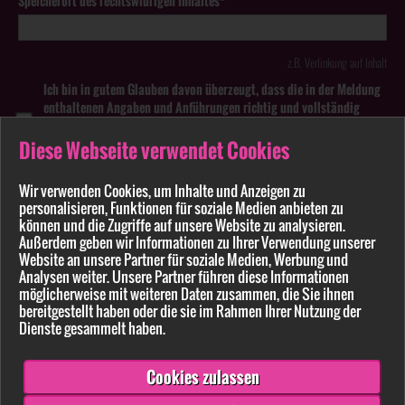
Speicherort des rechtswidrigen Inhaltes*
z.B. Verlinkung auf Inhalt
Ich bin in gutem Glauben davon überzeugt, dass die in der Meldung
enthaltenen Angaben und Anführungen richtig und vollständig
sind. Wissentlich falsche oder irreführende Meldungen zu
rechtswidrigen Inhalten können strafbar sein.
Diese Webseite verwendet Cookies
Anhang
Wir verwenden Cookies, um Inhalte und Anzeigen zu
personalisieren, Funktionen für soziale Medien anbieten zu
können und die Zugriffe auf unsere Website zu analysieren.
Pflichtfelder sind mit * markiert
Außerdem geben wir Informationen zu Ihrer Verwendung unserer
Website an unsere Partner für soziale Medien, Werbung und
Bitte beachten Sie unsere
Datenschutzerklärung
.
Analysen weiter. Unsere Partner führen diese Informationen
möglicherweise mit weiteren Daten zusammen, die Sie ihnen
bereitgestellt haben oder die sie im Rahmen Ihrer Nutzung der
Dienste gesammelt haben.
Cookies zulassen
Senden