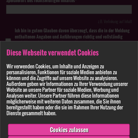
Speicherort des rechtswidrigen Inhaltes*
z.B. Verlinkung auf Inhalt
Ich bin in gutem Glauben davon überzeugt, dass die in der Meldung
enthaltenen Angaben und Anführungen richtig und vollständig
sind. Wissentlich falsche oder irreführende Meldungen zu
rechtswidrigen Inhalten können strafbar sein.
Diese Webseite verwendet Cookies
Anhang
Wir verwenden Cookies, um Inhalte und Anzeigen zu
personalisieren, Funktionen für soziale Medien anbieten zu
Pflichtfelder sind mit * markiert
können und die Zugriffe auf unsere Website zu analysieren.
Außerdem geben wir Informationen zu Ihrer Verwendung unserer
Website an unsere Partner für soziale Medien, Werbung und
Bitte beachten Sie unsere
Datenschutzerklärung
.
Analysen weiter. Unsere Partner führen diese Informationen
möglicherweise mit weiteren Daten zusammen, die Sie ihnen
bereitgestellt haben oder die sie im Rahmen Ihrer Nutzung der
Dienste gesammelt haben.
Cookies zulassen
Senden