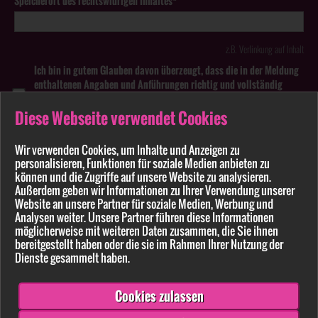
Speicherort des rechtswidrigen Inhaltes*
z.B. Verlinkung auf Inhalt
Ich bin in gutem Glauben davon überzeugt, dass die in der Meldung
enthaltenen Angaben und Anführungen richtig und vollständig
sind. Wissentlich falsche oder irreführende Meldungen zu
rechtswidrigen Inhalten können strafbar sein.
Diese Webseite verwendet Cookies
Anhang
Wir verwenden Cookies, um Inhalte und Anzeigen zu
personalisieren, Funktionen für soziale Medien anbieten zu
können und die Zugriffe auf unsere Website zu analysieren.
Pflichtfelder sind mit * markiert
Außerdem geben wir Informationen zu Ihrer Verwendung unserer
Website an unsere Partner für soziale Medien, Werbung und
Bitte beachten Sie unsere
Datenschutzerklärung
.
Analysen weiter. Unsere Partner führen diese Informationen
möglicherweise mit weiteren Daten zusammen, die Sie ihnen
bereitgestellt haben oder die sie im Rahmen Ihrer Nutzung der
Dienste gesammelt haben.
Cookies zulassen
Senden