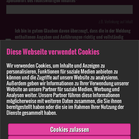
Speicherort des rechtswidrigen Inhaltes*
z.B. Verlinkung auf Inhalt
Ich bin in gutem Glauben davon überzeugt, dass die in der Meldung
enthaltenen Angaben und Anführungen richtig und vollständig
sind. Wissentlich falsche oder irreführende Meldungen zu
rechtswidrigen Inhalten können strafbar sein.
Diese Webseite verwendet Cookies
Anhang
Wir verwenden Cookies, um Inhalte und Anzeigen zu
personalisieren, Funktionen für soziale Medien anbieten zu
können und die Zugriffe auf unsere Website zu analysieren.
Pflichtfelder sind mit * markiert
Außerdem geben wir Informationen zu Ihrer Verwendung unserer
Website an unsere Partner für soziale Medien, Werbung und
Bitte beachten Sie unsere
Datenschutzerklärung
.
Analysen weiter. Unsere Partner führen diese Informationen
möglicherweise mit weiteren Daten zusammen, die Sie ihnen
bereitgestellt haben oder die sie im Rahmen Ihrer Nutzung der
Dienste gesammelt haben.
Cookies zulassen
Senden