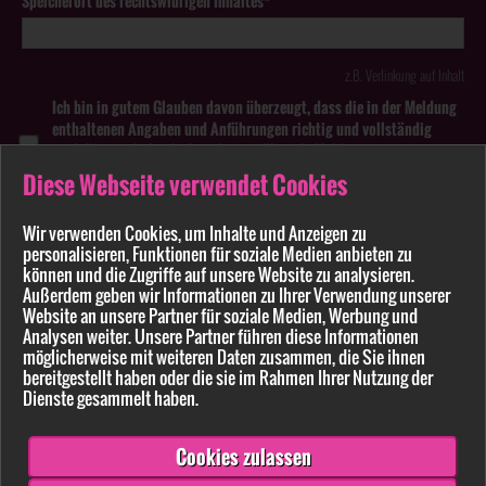
Speicherort des rechtswidrigen Inhaltes*
z.B. Verlinkung auf Inhalt
Ich bin in gutem Glauben davon überzeugt, dass die in der Meldung
enthaltenen Angaben und Anführungen richtig und vollständig
sind. Wissentlich falsche oder irreführende Meldungen zu
rechtswidrigen Inhalten können strafbar sein.
Diese Webseite verwendet Cookies
Anhang
Wir verwenden Cookies, um Inhalte und Anzeigen zu
personalisieren, Funktionen für soziale Medien anbieten zu
Pflichtfelder sind mit * markiert
können und die Zugriffe auf unsere Website zu analysieren.
Außerdem geben wir Informationen zu Ihrer Verwendung unserer
Website an unsere Partner für soziale Medien, Werbung und
Bitte beachten Sie unsere
Datenschutzerklärung
.
Analysen weiter. Unsere Partner führen diese Informationen
möglicherweise mit weiteren Daten zusammen, die Sie ihnen
bereitgestellt haben oder die sie im Rahmen Ihrer Nutzung der
Dienste gesammelt haben.
Cookies zulassen
Senden