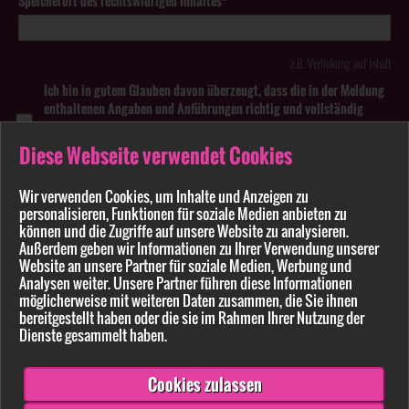
Speicherort des rechtswidrigen Inhaltes*
z.B. Verlinkung auf Inhalt
Ich bin in gutem Glauben davon überzeugt, dass die in der Meldung
enthaltenen Angaben und Anführungen richtig und vollständig
sind. Wissentlich falsche oder irreführende Meldungen zu
rechtswidrigen Inhalten können strafbar sein.
Diese Webseite verwendet Cookies
Anhang
Wir verwenden Cookies, um Inhalte und Anzeigen zu
personalisieren, Funktionen für soziale Medien anbieten zu
Pflichtfelder sind mit * markiert
können und die Zugriffe auf unsere Website zu analysieren.
Außerdem geben wir Informationen zu Ihrer Verwendung unserer
Website an unsere Partner für soziale Medien, Werbung und
Bitte beachten Sie unsere
Datenschutzerklärung
.
Analysen weiter. Unsere Partner führen diese Informationen
möglicherweise mit weiteren Daten zusammen, die Sie ihnen
bereitgestellt haben oder die sie im Rahmen Ihrer Nutzung der
Dienste gesammelt haben.
Cookies zulassen
Senden