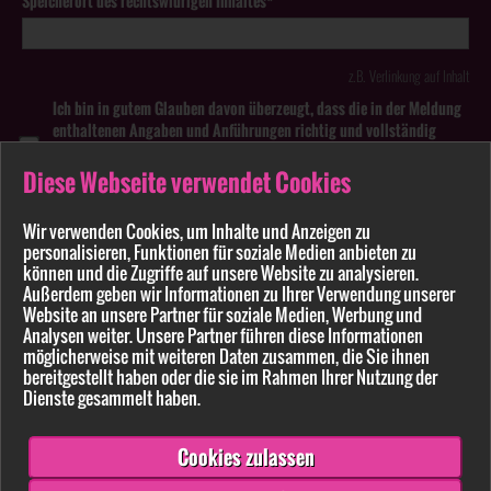
Speicherort des rechtswidrigen Inhaltes*
z.B. Verlinkung auf Inhalt
Ich bin in gutem Glauben davon überzeugt, dass die in der Meldung
enthaltenen Angaben und Anführungen richtig und vollständig
sind. Wissentlich falsche oder irreführende Meldungen zu
rechtswidrigen Inhalten können strafbar sein.
Diese Webseite verwendet Cookies
Anhang
Wir verwenden Cookies, um Inhalte und Anzeigen zu
personalisieren, Funktionen für soziale Medien anbieten zu
können und die Zugriffe auf unsere Website zu analysieren.
Pflichtfelder sind mit * markiert
Außerdem geben wir Informationen zu Ihrer Verwendung unserer
Website an unsere Partner für soziale Medien, Werbung und
Bitte beachten Sie unsere
Datenschutzerklärung
.
Analysen weiter. Unsere Partner führen diese Informationen
möglicherweise mit weiteren Daten zusammen, die Sie ihnen
bereitgestellt haben oder die sie im Rahmen Ihrer Nutzung der
Dienste gesammelt haben.
Cookies zulassen
Senden