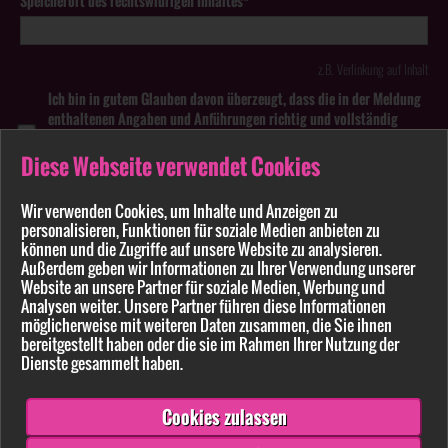
Speicherort des rechtswidrigen Inhaltes*
z.B. Verlinkung auf Inhalt
Ich bin in gutem Glauben davon überzeugt, dass die in der Meldung
enthaltenen Angaben und Anführungen richtig und vollständig
sind. Wissentlich falsche oder irreführende Meldungen zu
rechtswidrigen Inhalten können strafbar sein.
Diese Webseite verwendet Cookies
Anhang
Wir verwenden Cookies, um Inhalte und Anzeigen zu
personalisieren, Funktionen für soziale Medien anbieten zu
können und die Zugriffe auf unsere Website zu analysieren.
Pflichtfelder sind mit * markiert
Außerdem geben wir Informationen zu Ihrer Verwendung unserer
Website an unsere Partner für soziale Medien, Werbung und
Bitte beachten Sie unsere
Datenschutzerklärung
.
Analysen weiter. Unsere Partner führen diese Informationen
möglicherweise mit weiteren Daten zusammen, die Sie ihnen
bereitgestellt haben oder die sie im Rahmen Ihrer Nutzung der
Dienste gesammelt haben.
Cookies zulassen
Senden