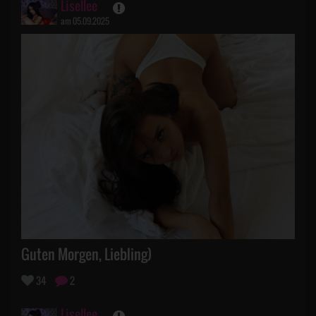
Lisellee
am 05.09.2025
Guten Morgen, Liebling)
34
2
Lisellee