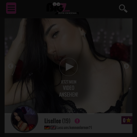
EROTIK
VON NEBENAN ...
JETZT MEIN
VIDEO
ANSEHEN!
Lisellee
(19)
0
Lass uns kennenlernen?)