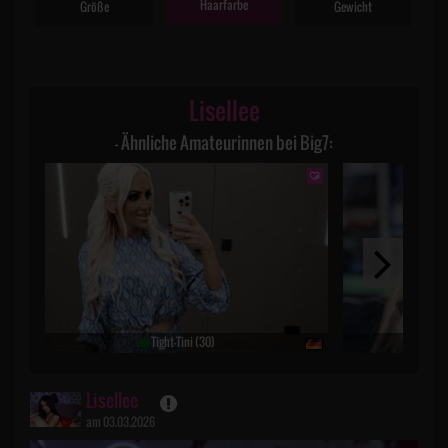
Haarfarbe
Größe
Gewicht
Lisellee
– Ähnliche Amateurinnen bei Big7:
Tight-Tini (30)
Par
Lisellee
am 03.03.2026