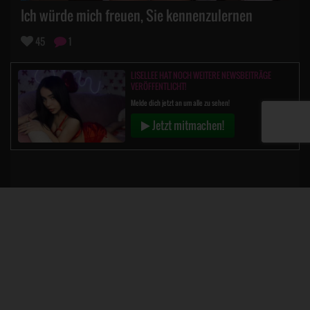
Ich würde mich freuen, Sie kennenzulernen
45
1
LISELLEE HAT NOCH WEITERE NEWSBEITRÄGE
VERÖFFENTLICHT!
Melde dich jetzt an um alle zu sehen!
Jetzt mitmachen!
Big7® ist eine eingetragene Marke. Copyright © 2026, alle Rechte vorbehalten
18 U.S.C. 2257 Record-Keeping Requirements Compliance Statement
ePoch Billing Support