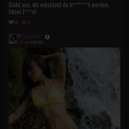
Sieht aus, als müsstest du b******t werden,
böser J***e)
41
3
Lisellee
am 11.08.2025