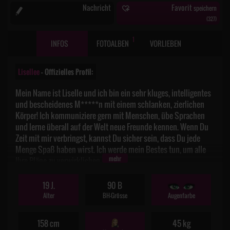
Nachricht
Favorit
speichern
(
327
)
1
INFOS
FOTOALBEN
VORLIEBEN
Lisellee
– Offizielles Profil:
Mein Name ist Liselle und ich bin ein sehr kluges, intelligentes
und bescheidenes M*****n mit einem schlanken, zierlichen
Körper! Ich kommuniziere gern mit Menschen, übe Sprachen
und lerne überall auf der Welt neue Freunde kennen. Wenn Du
Zeit mit mir verbringst, kannst Du sicher sein, dass Du jede
Menge Spaß haben wirst. Ich werde mein Bestes tun, um alle
mehr
Ihre Pläne zu verwirklichen.
19 J.
90 B
Alter
BH-Grösse
Augenfarbe
158 cm
45 kg