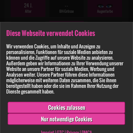
24 J.
- -
Alter
BH-Grösse
Augenfarbe
163 cm
52 kg
Diese Webseite verwendet Cookies
Haarfarbe
Größe
Gewicht
Wir verwenden Cookies, um Inhalte und Anzeigen zu
personalisieren, Funktionen für soziale Medien anbieten zu
können und die Zugriffe auf unsere Website zu analysieren.
Maximolly
Außerdem geben wir Informationen zu Ihrer Verwendung unserer
Website an unsere Partner für soziale Medien, Werbung und
– Ähnliche Amateurinnen bei Big7:
Analysen weiter. Unsere Partner führen diese Informationen
möglicherweise mit weiteren Daten zusammen, die Sie ihnen
bereitgestellt haben oder die sie im Rahmen Ihrer Nutzung der
Dienste gesammelt haben.
Cookies zulassen
Nur notwendige Cookies
Imprint
|
GTC
|
Privacy
|
DMCA
Tight-Tini (30)
Par