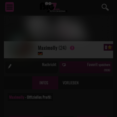
EROTIK
VON NEBENAN ...
Maximolly
(24)
0
ONLINE
Nachricht
Favorit
speichern
(
1936
)
INFOS
VORLIEBEN
Maximolly
– Offizielles Profil: